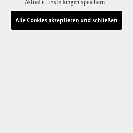
Aktuelle Einstellungen speichern
Alle Cookies akzeptieren und schließen
Die tote Ophelia treibt im Fluss, hier auf einem Gemälde von
Friedrich Heyser. Wird es bald einen „Abschied für immer“ von der
Frau geben?
© Wikimedia Commons
„S
ag’ beim Abschied leise Servus.“