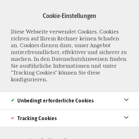
Direkt
zum
Cookie-Einstellungen
Inhalt
Diese Webseite verwendet Cookies. Cookies
KAMPF ZWISCHEN FRAUEN UND TRANS-AKTIVISTEN
richten auf Ihrem Rechner keinen Schaden
Der Tod der Frau
an. Cookies dienen dazu, unser Angebot
nutzerfreundlicher, effektiver und sicherer zu
machen. In den
Datenschutzhinweisen
finden
Die Frau wird zunehmend ersetzt durch die
Sie ausführliche Informationen und unter
"Tracking Cookies" können Sie diese
„Person mit weiblichen Geschlechtsmerkmalen“.
konfigurieren.
In Großbritannien tobt bereits eine Kontroverse
zwischen Frauen und Trans-Aktivisten. Auch in
Unbedingt erforderliche Cookies
Deutschland droht der Tod des klassischen
Feminismus. Ein Essay
Tracking Cookies
Von Emanuela Sutter
09.02.2023 - 15:33