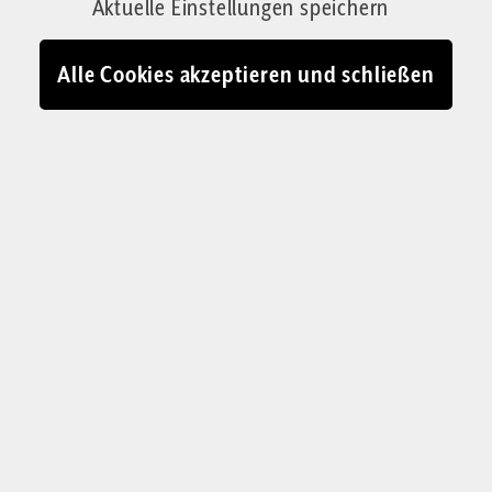
Aktuelle Einstellungen speichern
16.06.2023 - 11:17
Alle Cookies akzeptieren und schließen
Auch für den Philosophen Ramon Llull (links) war das freie
Debattieren ein wichtiger Baustein der Wahrheitsfindung
(Darstellung vermutlich aus dem 14. Jahrhundert)
© Karlsruhe, Badische Landesbibliothek, St. Peter perg. 92, f. 11v /
https://nbn-resolving.de/urn:nbn:de:bsz:31-8765 / CC 4.0