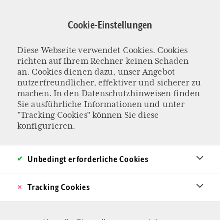
Direkt
zum
Cookie-Einstellungen
Inhalt
Diese Webseite verwendet Cookies. Cookies
KOLUMNE „DER PHILOSOPH“
richten auf Ihrem Rechner keinen Schaden
Die überlegene
an. Cookies dienen dazu, unser Angebot
nutzerfreundlicher, effektiver und sicherer zu
machen. In den
Datenschutzhinweisen
finden
Debattenkultur
Sie ausführliche Informationen und unter
"Tracking Cookies" können Sie diese
des Mittelalters
konfigurieren.
Fällt in einer Diskussion der Begriff „Mittelalter“,
Unbedingt erforderliche Cookies
dann meist im negativen Sinne. Dabei könnte
gerade die heutige Debattenkultur viel vom
Tracking Cookies
mittelalterlichen Streitgespräch lernen.
Von Sebastian Ostritsch