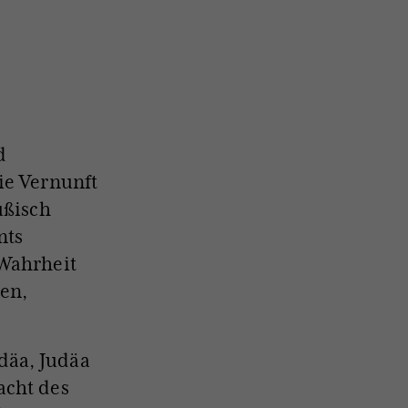
d
ie Vernunft
ußisch
nts
 Wahrheit
hen,
däa, Judäa
acht des