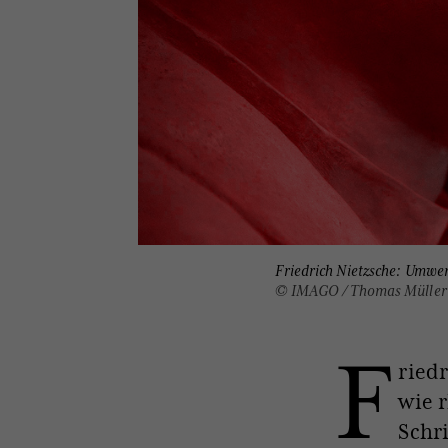
Friedrich Nietzsche: Umwer
© IMAGO / Thomas Müller
F
riedr
wie r
Schr