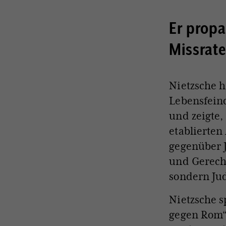
Er propa
Missrat
Nietzsche h
Lebensfeind
und zeigte,
etablierten
gegenüber J
und Gerecht
sondern Jud
Nietzsche 
gegen Rom“ 