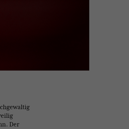
achgewaltig
eilig
nn. Der