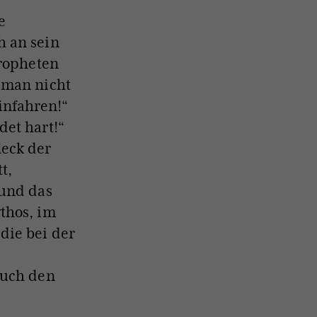
e
h an sein
Propheten
 man nicht
hinfahren!“
det hart!“
leck der
t,
 und das
thos, im
die bei der
auch den