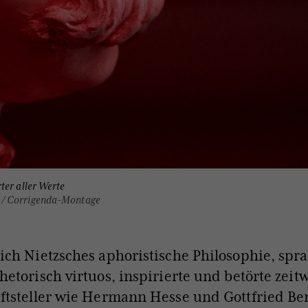
ter aller Werte
 / Corrigenda-Montage
ich Nietzsches aphoristische Philosophie, spr
hetorisch virtuos, inspirierte und betörte zeitw
iftsteller wie Hermann Hesse und Gottfried Be