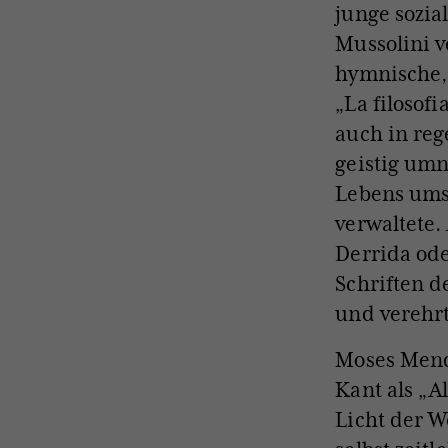
junge sozia
Mussolini v
hymnische, 
„La filosofi
auch in reg
geistig umn
Lebens ums
verwaltete.
Derrida od
Schriften 
und verehrt
Moses Mend
Kant als „A
Licht der W