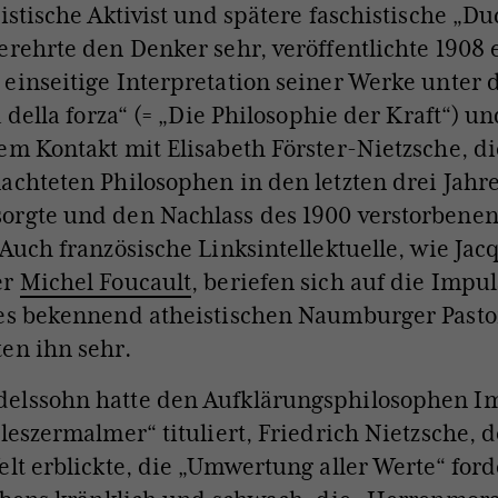
listische Aktivist und spätere faschistische „Du
erehrte den Denker sehr, veröffentlichte 1908 
einseitige Interpretation seiner Werke unter 
a della forza“ (= „Die Philosophie der Kraft“) u
em Kontakt mit Elisabeth Förster-Nietzsche, d
achteten Philosophen in den letzten drei Jahr
orgte und den Nachlass des 1900 verstorbene
 Auch französische Linksintellektuelle, wie Jac
er
Michel Foucault
, beriefen sich auf die Impu
des bekennend atheistischen Naumburger Past
en ihn sehr.
elssohn hatte den Aufklärungsphilosophen 
lleszermalmer“ tituliert, Friedrich Nietzsche, 
elt erblickte, die „Umwertung aller Werte“ for