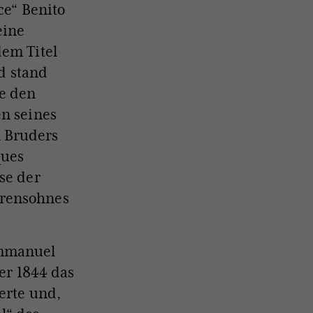
ce“ Benito
eine
dem Titel
nd stand
ie den
en seines
n Bruders
ques
lse der
orensohnes
Immanuel
der 1844 das
derte und,