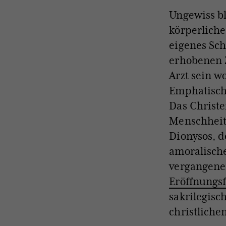
Ungewiss bl
körperliche
eigenes Sch
erhobenen Z
Arzt sein wo
Emphatisch 
Das Christe
Menschheit
Dionysos, d
amoralische
vergangene
Eröffnungsf
sakrilegisc
christlich