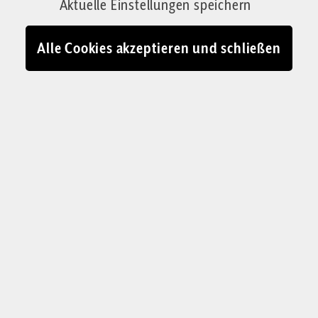
Von Guido Rodheudt
Aktuelle Einstellungen speichern
31.05.2026 - 07:02
Alle Cookies akzeptieren und schließen
Mit Sicherheit die Wahrheit steht auf dem Mutterhaus der
Kalasantiner in Wien: „Jesus Christus ist der Weg, die Wahrheit und
das Leben“
© IMAGO / Steinach / Corrigenda-Montage