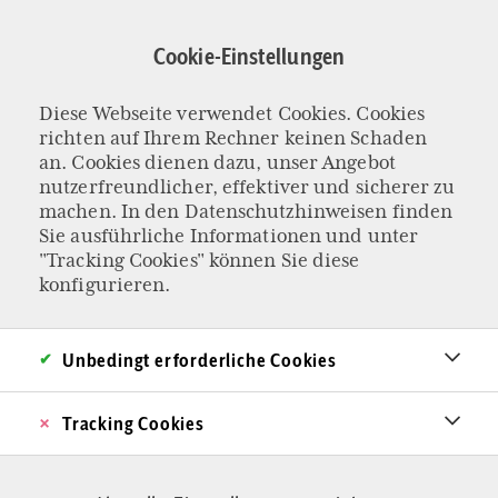
Direkt
zum
Cookie-Einstellungen
Inhalt
Diese Webseite verwendet Cookies. Cookies
KOLUMNE „MILD BIS RAUCHIG“
richten auf Ihrem Rechner keinen Schaden
Sicherheitswarnun
an. Cookies dienen dazu, unser Angebot
nutzerfreundlicher, effektiver und sicherer zu
machen. In den
Datenschutzhinweisen
finden
g
Sie ausführliche Informationen und unter
"Tracking Cookies" können Sie diese
Der massivste Grund für den inneren
konfigurieren.
Zusammenbruch der Kirche ist keineswegs die
Skandalhistorie, sondern das subtile bis
Unbedingt erforderliche Cookies
offenkundige Gefühl, dass in der Kirche nicht
Tracking Cookies
mehr mit einer Stimme gesprochen wird. Ein
Plädoyer gegen die Vernebelung der Wahrheit.