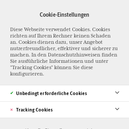
Direkt
zum
Cookie-Einstellungen
Inhalt
Diese Webseite verwendet Cookies. Cookies
MEINUNGSFREIHEIT AN UNIVERSITÄTEN
richten auf Ihrem Rechner keinen Schaden
Wenn politisch
an. Cookies dienen dazu, unser Angebot
nutzerfreundlicher, effektiver und sicherer zu
machen. In den
Datenschutzhinweisen
finden
abweichende
Sie ausführliche Informationen und unter
"Tracking Cookies" können Sie diese
Social-Media-Posts
konfigurieren.
für Tadel sorgen
Unbedingt erforderliche Cookies
Ein Student der Technischen Universität Berlin
Tracking Cookies
erhält von der Universitätsleitung eine Rüge für
private Twitter-Einträge, in denen er bestimmte