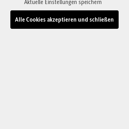
Aktuelle Einstellungen speichern
Staaten als „shithole“ bezeichnet. Corrigenda
sprach mit dem Studenten und fragte bei der
Alle Cookies akzeptieren und schließen
TU Berlin nach.
Von Emanuela Sutter
12.09.2023 - 17:52