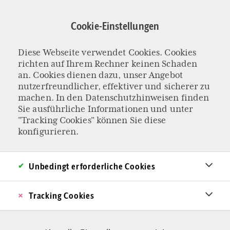
Direkt
zum
Cookie-Einstellungen
Inhalt
Diese Webseite verwendet Cookies. Cookies
INTERVIEW MIT THEODOR MEYER
richten auf Ihrem Rechner keinen Schaden
Priester gegen den
an. Cookies dienen dazu, unser Angebot
nutzerfreundlicher, effektiver und sicherer zu
machen. In den
Datenschutzhinweisen
finden
Trend
Sie ausführliche Informationen und unter
"Tracking Cookies" können Sie diese
Es gibt sie noch: junge Männer, die alles in die
konfigurieren.
Waagschale werfen. Theodor Meyer aus
Potsdam ist so einer: Er hat geprüft und
Unbedingt erforderliche Cookies
entschieden. Er ist der Erste aus seiner
Tracking Cookies
Gemeinde seit 50 Jahren, der dem Ruf Gottes
folgt. Am Samstag wird er zum Priester geweiht.