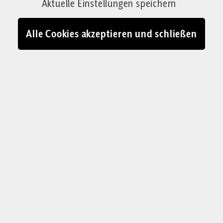
Corrigenda hat mit ihm gesprochen.
Aktuelle Einstellungen speichern
Von Christian Rudolf
Alle Cookies akzeptieren und schließen
29.05.2026 - 10:42
Theodor Meyer aus Potsdam-Babelsberg wird Priester. Als
Primizspruch hat er sich das Petrus-Wort gewählt: „Du hast Worte
des ewigen Lebens.“