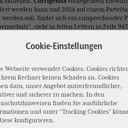
m aktuellen,
Corrigenda
vorliegenden Entwurf
dert werden kann und 2024 auf einem Parteita
 werden soll, findet sich ein entsprechender P
ensschutz“, steht in fetten Lettern in Zeile 947
Lebens in allen Lebenslagen hat für uns Chri
agende Bedeutung. Das ungeborene Leben beda
Cookie-Einstellungen
Schutzes.“ Die CDU wolle sich mit der „hohen
en“ nicht abfinden. „Um es Frauen und Männe
e Webseite verwendet Cookies. Cookies richte
uationen zu erleichtern, sich für das Leben zu 
 Ihrem Rechner keinen Schaden an. Cookies
uns für gute Hilfsangebote und ein entspreche
en dazu, unser Angebot nutzerfreundlicher,
tliches Klima ein.“ Aus Sicht eines Lebensschüt
ktiver und sicherer zu machen. In den
enschutzhinweisen
finden Sie ausführliche
ben Absatz heißt es: „Die geltende Rechtslage
ormationen und unter "Tracking Cookies" könn
chaftsabbruch bildet einen mühsam gefunde
diese konfigurieren.
tlichen Kompromiss ab. Zu dieser Rechtslage st