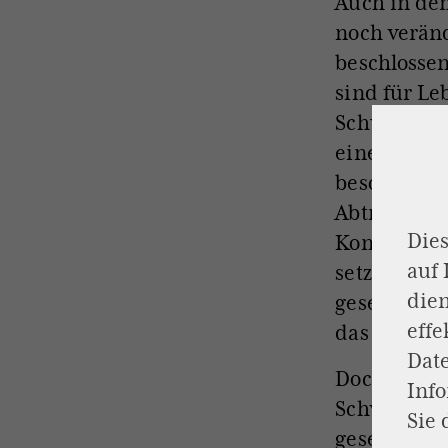
Auch in de
noch verän
beschlossen
sind für Leb
Schutz des 
eine überr
besonderen 
Abtreibung
Dies
Konfliktsit
auf
setzen wir 
dien
gesellschaf
effe
das gut.
Dat
Doch im sel
Inf
Schwangers
Sie 
gesellschaf