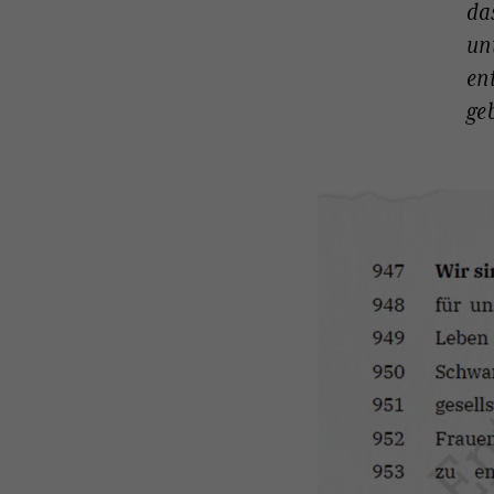
da
un
en
ge