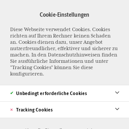
Direkt
zum
Cookie-Einstellungen
Inhalt
Diese Webseite verwendet Cookies. Cookies
ÄUSSERUNGEN VON WEIDEL UND CHRUPALLA
richten auf Ihrem Rechner keinen Schaden
Was ist eine
an. Cookies dienen dazu, unser Angebot
nutzerfreundlicher, effektiver und sicherer zu
machen. In den
Datenschutzhinweisen
finden
Familie? Wo die
Sie ausführliche Informationen und unter
"Tracking Cookies" können Sie diese
AfD-Chefs
konfigurieren.
wirklich radikalen
Unbedingt erforderliche Cookies
Ideen aufsitzen
Tracking Cookies
Der Staat solle Familien und andere
Lebensmodelle gleich behandeln, fordert AfD-