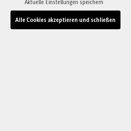
Aktuelle Einstellungen speichern
Wohlhabenden den Naturschutzbund WWF –
und schießt weiterhin Tiger? Warum ätzt die
Alle Cookies akzeptieren und schließen
reiche Familie Thunberg gegen den
Kapitalismus? Warum finanzieren
Milliardärserben Kampagnen gegen Fracking?
Von Axel Bojanowski
21.08.2024 - 10:45