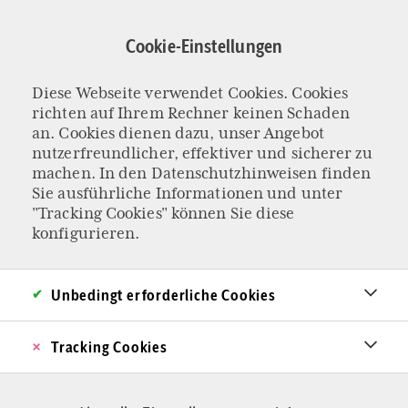
Direkt
zum
Cookie-Einstellungen
Inhalt
Diese Webseite verwendet Cookies. Cookies
BUCHAUSZUG „WAS SIE SCHON IMMER ÜBERS KLIMA
richten auf Ihrem Rechner keinen Schaden
WISSEN WOLLTEN“
an. Cookies dienen dazu, unser Angebot
Wie die High
nutzerfreundlicher, effektiver und sicherer zu
machen. In den
Datenschutzhinweisen
finden
Sie ausführliche Informationen und unter
Society Klima und
"Tracking Cookies" können Sie diese
konfigurieren.
Umwelt für den
Statuskampf
Unbedingt erforderliche Cookies
einspannt
Tracking Cookies
Warum gründet Prinz Philip 1961 mit anderen