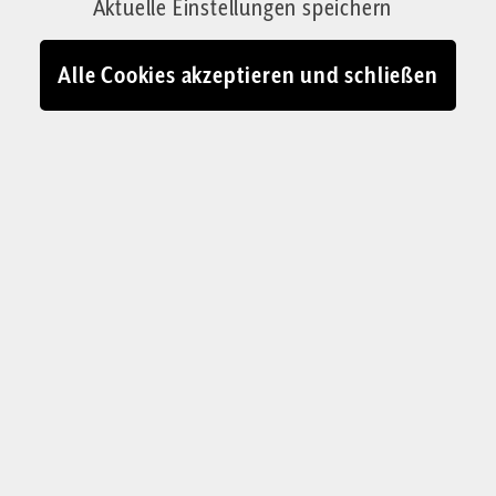
Aktuelle Einstellungen speichern
einer Fehlsteuerung unterliegt, wird die
Regierung linker sein als die Wählerschaft.
Alle Cookies akzeptieren und schließen
Macht aber nichts. Der Kampf wird woanders
gewonnen. Ein Kommentar
Von Lukas Steinwandter
24.02.2025 - 10:43