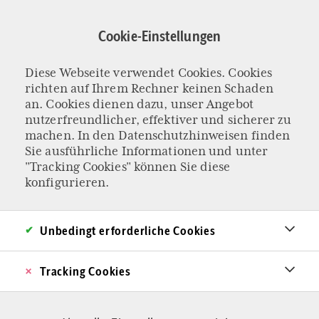
Direkt
zum
Cookie-Einstellungen
Inhalt
Diese Webseite verwendet Cookies. Cookies
BUNDESTAGSWAHL 2025
richten auf Ihrem Rechner keinen Schaden
Deutschlands
an. Cookies dienen dazu, unser Angebot
nutzerfreundlicher, effektiver und sicherer zu
machen. In den
Datenschutzhinweisen
finden
Autoimmunerkran
Sie ausführliche Informationen und unter
"Tracking Cookies" können Sie diese
kung und was
konfigurieren.
dagegen hilft
Unbedingt erforderliche Cookies
Deutschland hat gewählt, so stark und
Tracking Cookies
konservativ wie noch nie seit der
Wiedervereinigung. Weil das Abwehrsystem