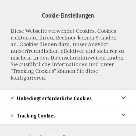
Direkt
zum
Cookie-Einstellungen
Inhalt
Diese Webseite verwendet Cookies. Cookies
RELIGIONSKONGRESS DER CDU/CSU-FRAKTION
richten auf Ihrem Rechner keinen Schaden
Auf der Suche nach
an. Cookies dienen dazu, unser Angebot
nutzerfreundlicher, effektiver und sicherer zu
machen. In den
Datenschutzhinweisen
finden
einem Heilmittel
Sie ausführliche Informationen und unter
"Tracking Cookies" können Sie diese
für eine
konfigurieren.
Gesellschaft von
Unbedingt erforderliche Cookies
Ichlingen
Tracking Cookies
Dass Religion zwar persönlich ist, aber keine
Privatsache, zeigt eine Podiumsdiskussion der