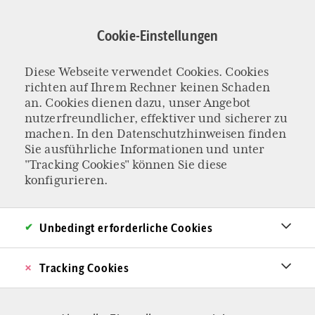
Direkt
zum
Cookie-Einstellungen
Inhalt
Diese Webseite verwendet Cookies. Cookies
DBK WARNT VOR AFD-WAHL
richten auf Ihrem Rechner keinen Schaden
Vergeben die
an. Cookies dienen dazu, unser Angebot
nutzerfreundlicher, effektiver und sicherer zu
machen. In den
Datenschutzhinweisen
finden
deutschen Bischöfe
Sie ausführliche Informationen und unter
"Tracking Cookies" können Sie diese
das
konfigurieren.
Rechtsextremismu
Unbedingt erforderliche Cookies
s-Label zu
Tracking Cookies
leichtfertig?