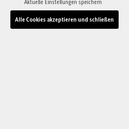
Aktuelle Einstellungen speichern
Die Deutsche Bischofskonferenz warnt nun
explizit vor der AfD. Christen dürften sich dort
Alle Cookies akzeptieren und schließen
weder engagieren noch für sie stimmen. Was
sagen die Bischöfe, was die AfD? Eine
Corrigenda-Analyse
Von Lukas Steinwandter
23.02.2024 - 15:45