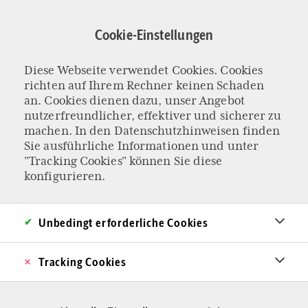
Direkt
zum
Cookie-Einstellungen
Inhalt
Diese Webseite verwendet Cookies. Cookies
FOLGEN DER US-WAHL
richten auf Ihrem Rechner keinen Schaden
Auf MAGA muss
an. Cookies dienen dazu, unser Angebot
nutzerfreundlicher, effektiver und sicherer zu
machen. In den
Datenschutzhinweisen
finden
MEGA folgen
Sie ausführliche Informationen und unter
"Tracking Cookies" können Sie diese
Donald Trump könnte sein Land retten, Europa
konfigurieren.
aber muss sich selbst aus dem Sumpf ziehen,
ehe es zu spät ist. Mit Trumps Sieg und dessen
Unbedingt erforderliche Cookies
Folgen bietet sich die vielleicht letzte Chance
Tracking Cookies
dafür. Wie der MEGA-Pfad aussehen könnte. Ein
Kommentar