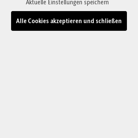
Von Lukas Steinwandter
Aktuelle Einstellungen speichern
06.11.2024 - 14:00
Alle Cookies akzeptieren und schließen
Donald Trump mit der ikonischen „Make America Great Again“-
Kappe. Nun muss es heißen: „Make Europe Great Again“
© IMAGO / ZUMA Press Wire / Adobe Firefly / Corrigenda-Collage