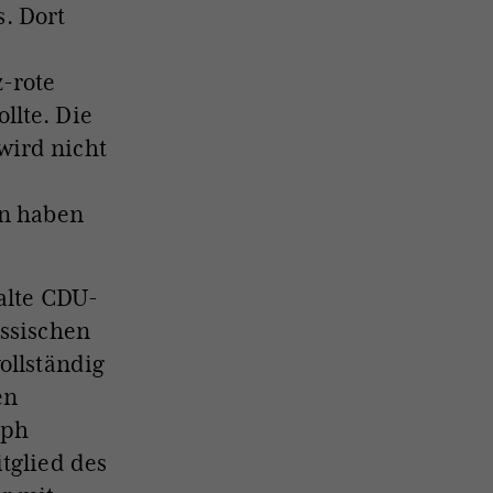
s. Dort
-rote
llte. Die
wird nicht
en haben
 alte CDU-
essischen
ollständig
en
eph
tglied des