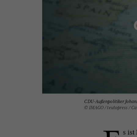
CDU-Außenpolitiker Johan
© IMAGO / teutopress / C
s is