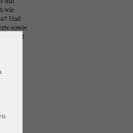
r mit
h wie
opa? Und
erte sowie
er Enkel
n
ber
n
en
-
gram-