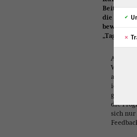
Beitrags d
die sich z
Un
bewogen? Sc
„Tagesscha
Tr
Auf den
Wahlkrei
angescha
ich der
gegen de
die Prog
sich nur
Feedback