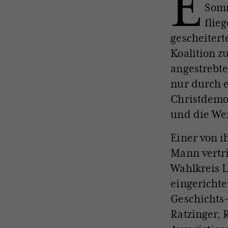
E
Somm
flie
gescheiter
Koalition 
angestrebt
nur durch e
Christdemok
und die Wer
Einer von i
Mann vertri
Wahlkreis L
eingerichte
Geschichts
Ratzinger, 