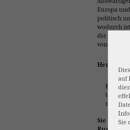
Auswärtigen
Europa und
politisch u
wodurch ist
die zunehm
von Helmut
Herr Volkm
Dies
auf
Ein Fern
dien
tagessch
effe
meinem 
Dat
Inf
Sie haben 
Sie 
Rundfunkra