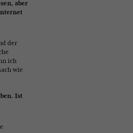
sen, aber
Internet
nd der
iche
nn ich
nach wie
ben. Ist
se