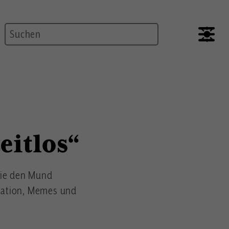
Suche
eitlos“
die den Mund
gration, Memes und