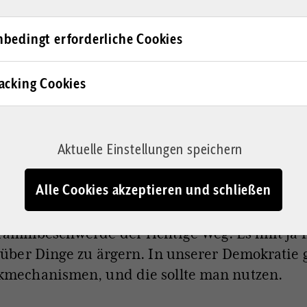
er „Tagesschau“ zum Thema christliche Fußbal
u ihrem Glauben bekennen. Was hat Sie zu die
bedingt erforderliche Cookies
hließlich war das nicht der erste Ausfall de
u“.
acking Cookies
Beitrag wurde ich durch Zuschriften aus mei
Aktuelle Einstellungen speichern
s aufmerksam und habe mir das dann selbst
ut. Wie in der Programmbeschwerde dargelegt
Alle Cookies akzeptieren und schließen
 Überzeugung
, dass das einseitige Framing des 
n Rundfunkstaatsvertrag verstößt. In so einem F
rammbeschwerde der richtige Weg. Es hilft ja n
 über Dinge zu ärgern. In unserer Demokratie g
mechanismen, und die sollte man nutzen.