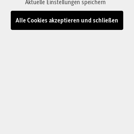
Aktuelle Einstellungen speichern
Alle Cookies akzeptieren und schließen
ANSCHLAG AUF DEN CSD
Eine deutsche
Lebenslüge
Der CSD-Anschlag zwingt zu einer bitteren
Erkenntnis: Es funktioniert nicht, eine liberale
Einwanderungspolitik zu fahren und gleichzeitig
den liberalen Rechtsstaat zu bewahren. Denn
wer nach außen keine Härte zeigt, schränkt
zwangsläufig die Freiheit im Innern ein. Ein
Kommentar