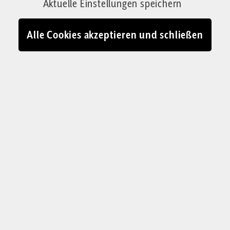
Aktuelle Einstellungen speichern
Alle Cookies akzeptieren und schließen
KOLUMNE „DER SCHWEIZER BLICK“
Per Telefon gegen Gewalt
Opfer von häuslicher Gewalt in der Schweiz
haben bald einen eigenen Telefondienst. Das ist
reine Symptombekämpfung, während die
Ursachen weiter verschwiegen werden.
Stefan Millius