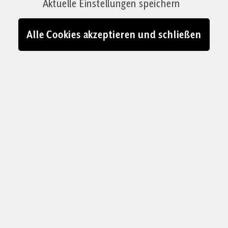
Aktuelle Einstellungen speichern
Alle Cookies akzeptieren und schließen
KOLUMNE „DAS LIEBE GELD“
Vermögensaufbau:
Investieren Sie in Aktien
für Ihre Kinder
Viele Eltern sparen für ihre Kinder. Doch eine
Umfrage zeigt: Sie machen dabei einiges falsch
und verschenken unnötig Geld. Unsere
Kolumnistin erklärt, was sie besser machen
können.
Jessica Schwarzer