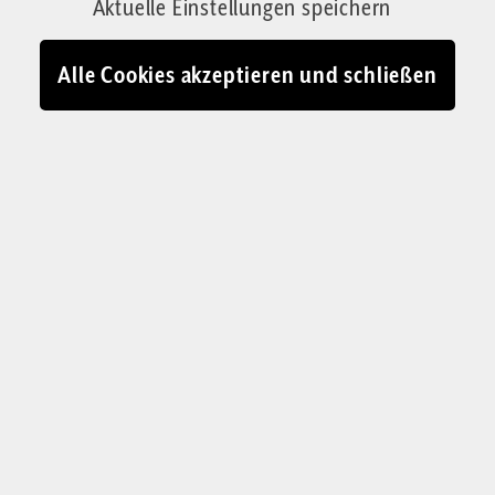
Aktuelle Einstellungen speichern
Alle Cookies akzeptieren und schließen
MÜNCHNER MARSCH FÜRS LEBEN 2026
Wegen Frauen wie
Simone
Jedes menschliche Leben schützen – für dieses
Anliegen zogen am Samstag Tausende durch
München. Corrigenda war vor Ort. Zuvor traf
unser Reporter eine Frau, die vor sieben Jahren
mit sich kämpfte: Soll ich mein Kind bekommen
oder schaffe ich es nicht?
Daniel Holfelder