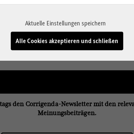
 ableiten? Ein tragischer
 heute erneut für
Aktuelle Einstellungen speichern
ffizient sind, große
welt zerstören.
Alle Cookies akzeptieren und schließen
tags den Corrigenda-Newsletter mit den rele
Meinungsbeiträgen.