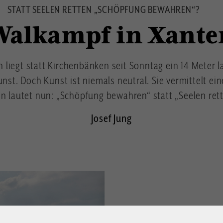
STATT SEELEN RETTEN „SCHÖPFUNG BEWAHREN“?
Walkampf in Xante
liegt statt Kirchenbänken seit Sonntag ein 14 Meter 
unst. Doch Kunst ist niemals neutral. Sie vermittelt ei
n lautet nun: „Schöpfung bewahren“ statt „Seelen re
Josef Jung