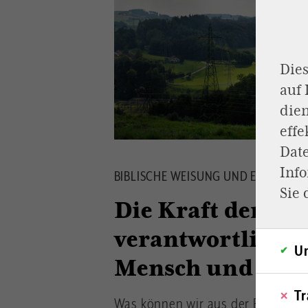
Dies
auf
dien
effe
Dat
Inf
BIBLISCHE WEISUNG UND ENERGIEW
Sie 
Die Kraft der Ve
verantwortlichen
Un
Mensch und Sch
Tr
Was können wir aus der Bibel für