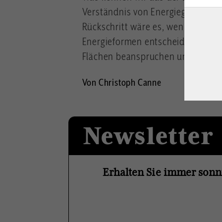
Verständnis von Energiegewinnung
Rückschritt wäre es, wenn wir uns
Energieformen entscheiden, die ine
Flächen beanspruchen und die Um
Von Christoph Canne
Newsletter
Erhalten Sie immer sonn