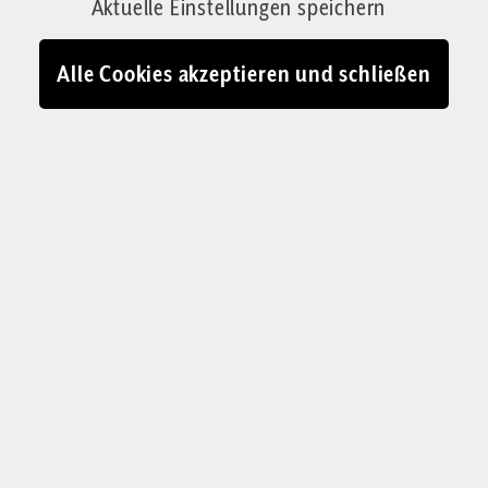
Aktuelle Einstellungen speichern
19.05.2026 - 11:08
Alle Cookies akzeptieren und schließen
Stefan Millius: Ich erfinde mich gelegentlich neu, werfe Muster über
Bord, wenn mir danach ist. Die KI kann das nicht, weil sie das nicht
will
© Stefan Millius / Corrigenda-Montage