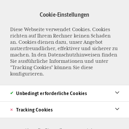
Direkt
zum
Cookie-Einstellungen
Inhalt
Diese Webseite verwendet Cookies. Cookies
KOLUMNE „DER SCHWEIZER BLICK“
richten auf Ihrem Rechner keinen Schaden
Lasst die KI nicht
an. Cookies dienen dazu, unser Angebot
nutzerfreundlicher, effektiver und sicherer zu
machen. In den
Datenschutzhinweisen
finden
schreiben
Sie ausführliche Informationen und unter
"Tracking Cookies" können Sie diese
Mit einer gezielten Provokation lässt ein
konfigurieren.
Schweizer Magazin aufhorchen: Journalisten
sollen das Schreiben der Künstlichen Intelligenz
Unbedingt erforderliche Cookies
überlassen. Warum das weder eine gute Idee
Tracking Cookies
noch möglich ist.
Von Stefan Millius