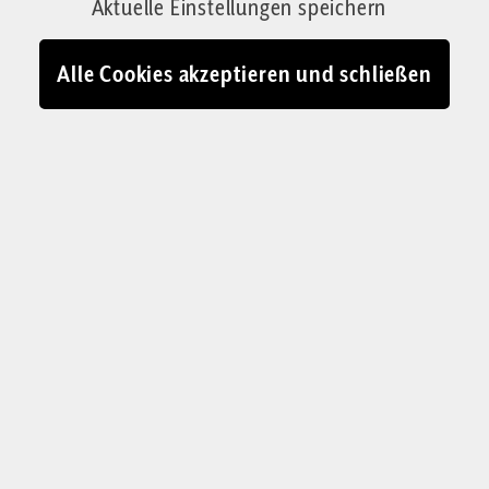
Aktuelle Einstellungen speichern
Von Jessica Schwarzer
06.07.2024 - 11:19
Alle Cookies akzeptieren und schließen
Kolumnistin und Börsianerin Jessica Schwarzer an der New Yorker
Börse
© IMAGO / Xinhua / privat / Corrigenda-Collage