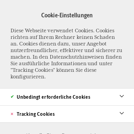
Direkt
zum
Cookie-Einstellungen
Inhalt
Diese Webseite verwendet Cookies. Cookies
KOLUMNE „DAS LIEBE GELD“
richten auf Ihrem Rechner keinen Schaden
Börse als
an. Cookies dienen dazu, unser Angebot
nutzerfreundlicher, effektiver und sicherer zu
machen. In den
Datenschutzhinweisen
finden
Leidenschaft: Wie
Sie ausführliche Informationen und unter
"Tracking Cookies" können Sie diese
alles begann
konfigurieren.
Geldanlage, Vermögensaufbau und
Unbedingt erforderliche Cookies
Altersvorsorge als notwendiges Übel? Nicht für
mich! Wann mich die Leidenschaft für Aktien
Tracking Cookies
gepackt hat und welche Börse mich jüngst in
einen Rausch versetzt hat.